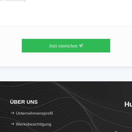
Jetzt einreichen
ÜBER UNS
Hu
Unternehmensprofil
Werksbesichtigung