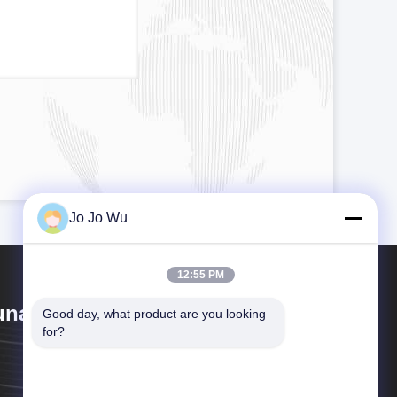
Jo Jo Wu
12:55 PM
nan Sunfull Bio-Tech Co., Ltd
Good day, what product are you looking 
for?