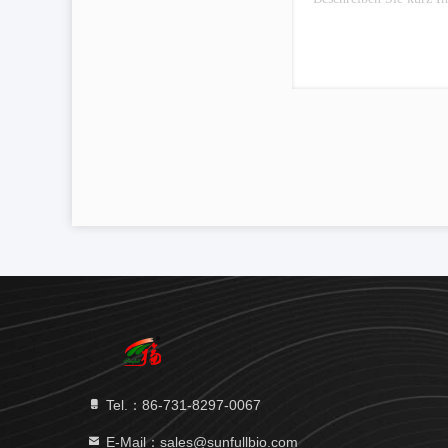
Tel.：86-731-8297-0067
E-Mail：sales@sunfullbio.com