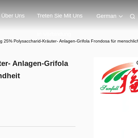
Über Uns
Treten Sie Mit Uns
German
In Verbindung
g 25% Polysaccharid-Kräuter- Anlagen-Grifola Frondosa für menschli
er- Anlagen-Grifola
ndheit