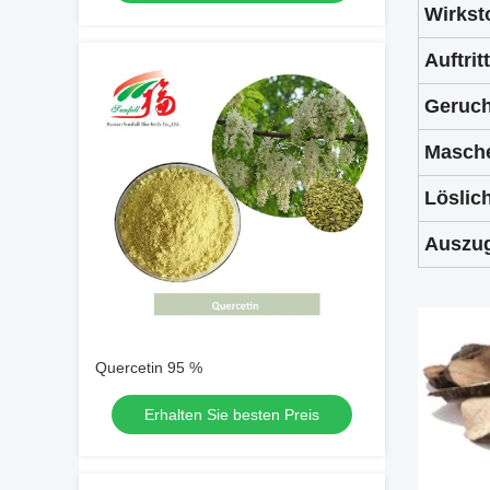
Wirkst
Auftrit
Geruch
Masch
Löslich
Auszug
Quercetin 95 %
Erhalten Sie besten Preis