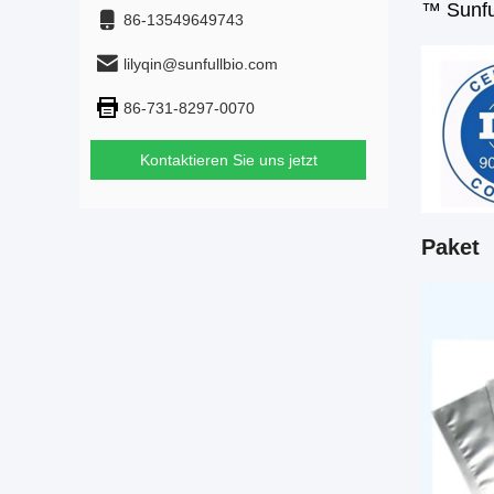
™ Sunfu
86-13549649743
lilyqin@sunfullbio.com
86-731-8297-0070
Kontaktieren Sie uns jetzt
Paket