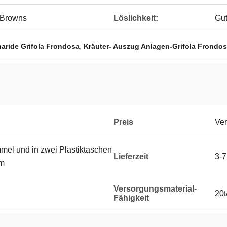
 Browns
Löslichkeit:
Gut
,
aride Grifola Frondosa
Kräuter- Auszug Anlagen-Grifola Frondo
Preis
Ver
mmel und in zwei Plastiktaschen
Lieferzeit
3-7
um
Versorgungsmaterial-
20t
Fähigkeit