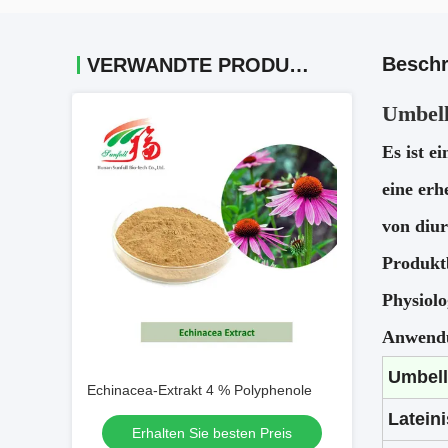
Beschr
VERWANDTE PRODUKTE
Umbell
Es ist e
eine
erh
von diu
Produkt
Physiolo
Anwend
Umbell
Echinacea-Extrakt 4 % Polyphenole
Latein
Erhalten Sie besten Preis