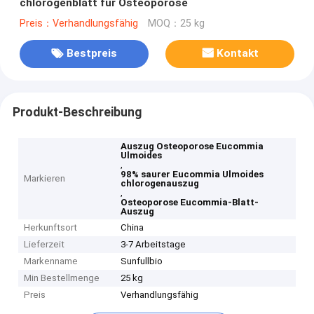
chlorogenblatt für Osteoporose
Preis：Verhandlungsfähig
MOQ：25 kg
Bestpreis
Kontakt
Produkt-Beschreibung
Auszug Osteoporose Eucommia
Ulmoides
,
98% saurer Eucommia Ulmoides
Markieren
chlorogenauszug
,
Osteoporose Eucommia-Blatt-
Auszug
Herkunftsort
China
Lieferzeit
3-7 Arbeitstage
Markenname
Sunfullbio
Min Bestellmenge
25 kg
Preis
Verhandlungsfähig