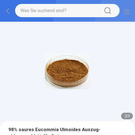
2
/
3
98% saures Eucommia Ulmoides Auszug-