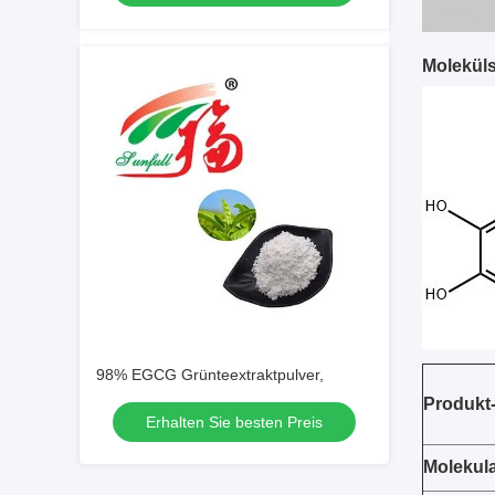
Moleküls
98% EGCG Grünteextraktpulver,
Produkt
Erhalten Sie besten Preis
Molekul