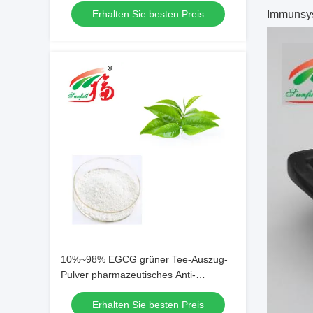
Erhalten Sie besten Preis
Immunsyst
10%~98% EGCG grüner Tee-Auszug-
Pulver pharmazeutisches Anti-
Atherogenic
Erhalten Sie besten Preis