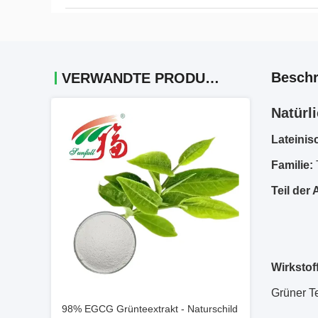
Beschr
VERWANDTE PRODUKTE
Natürl
Lateinis
Familie:
Teil der
Wirkstof
Grüner T
98% EGCG Grünteextrakt - Naturschild