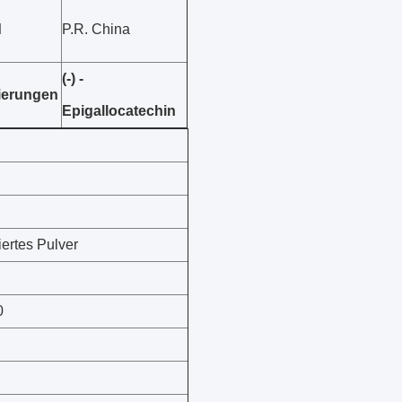
d
P.R. China
(-) -
kierungen
Epigallocatechin
iertes Pulver
0