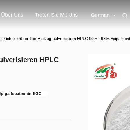
Über Uns
Treten Sie Mit Uns
German
In Verbindung
türlicher grüner Tee-Auszug pulverisieren HPLC 90% - 98% Epigalloc
ulverisieren HPLC
pigallocatechin EGC