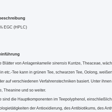
beschreibung
8% EGC (HPLC)
einführung
ie Blätter von Anlagen
kamelie sinensis
Kuntze, Theaceae, wächst 
 in etc.-Tee kann in grünen Tee, schwarzen Tee, Oolong, weißen
er auf verschiedenen Verfahrenstechniken basiert. Unter ihnen 
e, Theanine und so weiter.
e sind die Hauptkomponenten im Teepolyphenol, einschließli
ogietätigkeiten der Antioxidierung, des Antibiotikums, des Ant