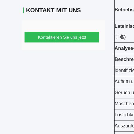
KONTAKT MIT UNS
Betriebs
Lateini
丁名)
Kontaktieren Sie uns jetzt
Analyse-
Beschre
Identifiz
Auftritt u
Geruch 
Maschen
Löslichke
Auszuglö