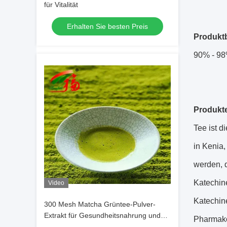
für Vitalität
Erhalten Sie besten Preis
Produkt
90% - 9
Produkt
Tee ist d
in Kenia,
werden, d
Katechin
Video
Katechin
300 Mesh Matcha Grüntee-Pulver-
Extrakt für Gesundheitsnahrung und
Pharmakol
Getränke