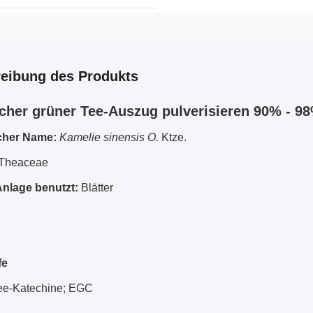
eibung des Produkts
icher grüner Tee-Auszug pulverisieren 90% - 9
cher Name:
Kamelie sinensis O.
Ktze.
Theaceae
 Anlage benutzt:
Blätter
fe
ee-Katechine; EGC