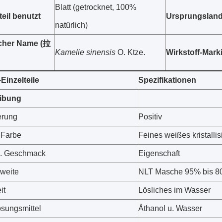
Blatt (getrocknet, 100%
teil benutzt
Ursprungslan
natürlich)
scher Name (拉
Kamelie sinensis
O. Ktze.
Wirkstoff-Mar
Einzelteile
Spezifikationen
ibung
ierung
Positiv
. Farbe
Feines weißes kristallis
u. Geschmack
Eigenschaft
weite
NLT Masche 95% bis 8
it
Lösliches im Wasser
sungsmittel
Äthanol u. Wasser