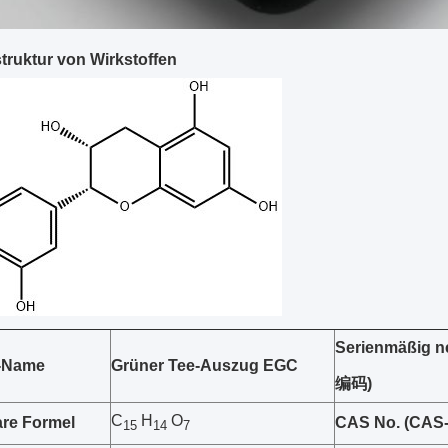
truktur von Wirkstoffen
Serienmäßig 
-Name
Grüner Tee-Auszug EGC
编码)
C
H
O
are Formel
CAS No. (CA
15
14
7