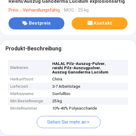
Reishi/Auszug Ganoderma Lucidum explosionsartig
Preis：Verhandlungsfähig
MOQ：25 kg
Bestpreis
Kontakt
Produkt-Beschreibung
,
HALAL Pilz-Auszug-Pulver
Markieren
,
reishi Pilz-Auszugpulver
Auszug Ganoderma Lucidum
Herkunftsort
China
Lieferzeit
3-7 Arbeitstage
Markenname
Sunfullbio
Min Bestellmenge
25 kg
Modellnummer
10%-40% Polysaccharide
Sehen Sie mehr an