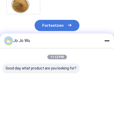
Reishi/Auszug Ganoderma
Lucidum explosionsartig
Fortsetzen
Jo Jo Wu
Empfohlene Produkte
11:12 PM
Good day, what product are you looking for?
Agaricus Blazei
Tremella
Poria Cocos E
Extrakt Pulver
Fuciformis-Extrakt
10% Polysacch
Pilzextrakt
(Silver Ear Extract)
Feines Braun-
Polysaccharide
50% Polysaccharide
Pulver für
10%-40%
Funktionsnah