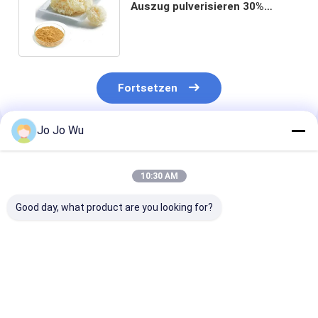
Auszug pulverisieren 30%
Polysaccharid-silbernes Ohr-
Pilz-Pulver
Fortsetzen
Jo Jo Wu
Empfohlene Produkte
10:30 AM
Good day, what product are you looking for?
Agaricus Blazei
Tremella
Poria Cocos E
Extrakt Pulver
Fuciformis-Extrakt
10% Polysacch
Pilzextrakt
(Silver Ear Extract)
Feines Braun-