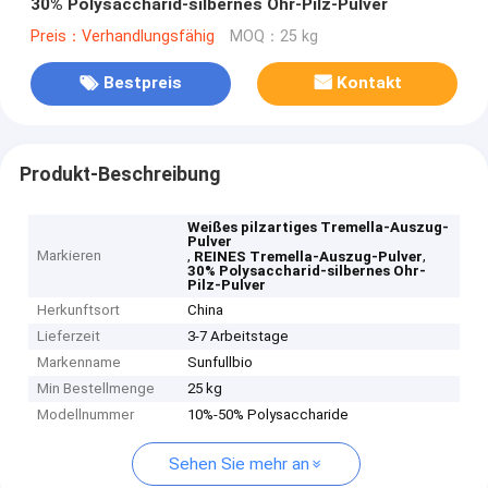
30% Polysaccharid-silbernes Ohr-Pilz-Pulver
Preis：Verhandlungsfähig
MOQ：25 kg
Bestpreis
Kontakt
Produkt-Beschreibung
Weißes pilzartiges Tremella-Auszug-
Pulver
Markieren
,
,
REINES Tremella-Auszug-Pulver
30% Polysaccharid-silbernes Ohr-
Pilz-Pulver
Herkunftsort
China
Lieferzeit
3-7 Arbeitstage
Markenname
Sunfullbio
Min Bestellmenge
25 kg
Modellnummer
10%-50% Polysaccharide
Sehen Sie mehr an