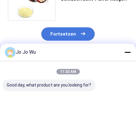
mit Alpha Mangostin
Fortsetzen
Jo Jo Wu
Empfohlene Produkte
11:32 AM
Good day, what product are you looking for?
Katzenkralle-Extrakt
Blaubeerextrakt
Acerola Kirsch
zur Stärkung des
Pulver Vaccinium
Extrakt Vitami
Immunsystems,
Uliginosum L
17% 25% Malpi
Anti-Tumor, 100%
Anthocyanidine 5%
Emarginata