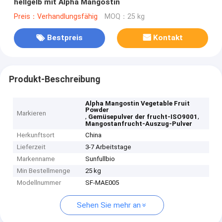
hellgelb mit Alpha Mangostin
Preis：Verhandlungsfähig
MOQ：25 kg
Bestpreis
Kontakt
Produkt-Beschreibung
Alpha Mangostin Vegetable Fruit
Powder
Markieren
,
,
Gemüsepulver der frucht-ISO9001
Mangostanfrucht-Auszug-Pulver
Herkunftsort
China
Lieferzeit
3-7 Arbeitstage
Markenname
Sunfullbio
Min Bestellmenge
25 kg
Modellnummer
SF-MAE005
Sehen Sie mehr an