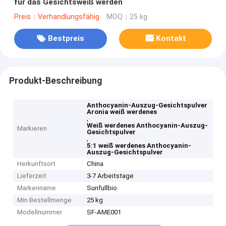
für das Gesichtsweiß werden
Preis：Verhandlungsfähig
MOQ：25 kg
Bestpreis
Kontakt
Produkt-Beschreibung
Anthocyanin-Auszug-Gesichtspulver
Aronia weiß werdenes
,
Weiß werdenes Anthocyanin-Auszug-
Markieren
Gesichtspulver
,
5:1 weiß werdenes Anthocyanin-
Auszug-Gesichtspulver
Herkunftsort
China
Lieferzeit
3-7 Arbeitstage
Markenname
Sunfullbio
Min Bestellmenge
25 kg
Modellnummer
SF-AME001