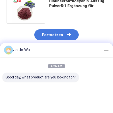
Blaubeeranthocyanin-Auszug-
Pulver5:1 Ergänzung für
Lebensmittel-Zusatzstoff
Fortsetzen
Jo Jo Wu
Empfohlene Produkte
4:26 AM
Good day, what product are you looking for?
Blaubeeranthocyanin-
5:1 Aronia-
10% Anthocyan
Auszug pulverisieren
Anthocyanin-
Anthocyanin-