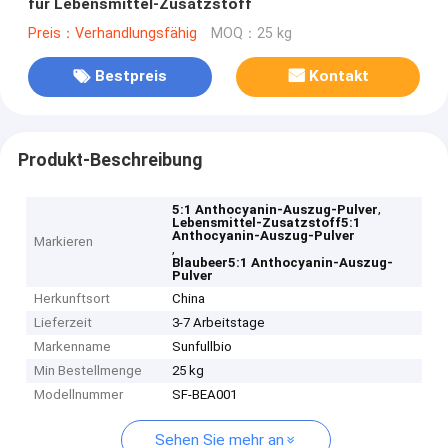
für Lebensmittel-Zusatzstoff
Preis：Verhandlungsfähig
MOQ：25 kg
Bestpreis
Kontakt
Produkt-Beschreibung
,
5:1 Anthocyanin-Auszug-Pulver
Lebensmittel-Zusatzstoff5:1
Anthocyanin-Auszug-Pulver
Markieren
,
Blaubeer5:1 Anthocyanin-Auszug-
Pulver
Herkunftsort
China
Lieferzeit
3-7 Arbeitstage
Markenname
Sunfullbio
Min Bestellmenge
25 kg
Modellnummer
SF-BEA001
Sehen Sie mehr an