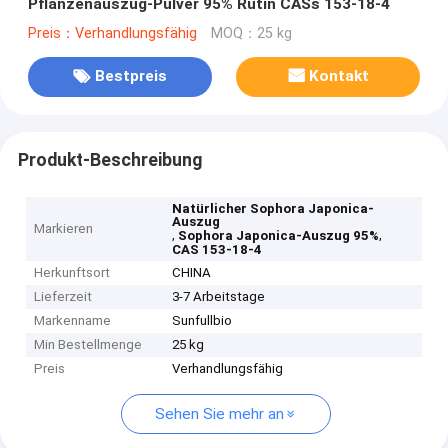
Pflanzenauszug-Pulver 95% Rutin CASs 153-18-4
Preis：Verhandlungsfähig
MOQ：25 kg
Bestpreis
Kontakt
Produkt-Beschreibung
Natürlicher Sophora Japonica-
Auszug
Markieren
,
,
Sophora Japonica-Auszug 95%
CAS 153-18-4
Herkunftsort
CHINA
Lieferzeit
3-7 Arbeitstage
Markenname
Sunfullbio
Min Bestellmenge
25 kg
Preis
Verhandlungsfähig
Sehen Sie mehr an