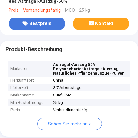
des Astragal-Auszug-50%
Preis：Verhandlungsfähig
MOQ：25 kg
Bestpreis
Kontakt
Produkt-Beschreibung
,
Astragal-Auszug 50%
Markieren
,
Polysaccharid-Astragal-Auszug
Natürliches Pflanzenauszug-Pulver
Herkunftsort
China
Lieferzeit
3-7 Arbeitstage
Markenname
Sunfullbio
Min Bestellmenge
25 kg
Preis
Verhandlungsfähig
Sehen Sie mehr an