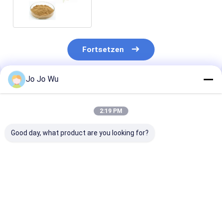
Astragal-Auszug-50%
Fortsetzen
Jo Jo Wu
Empfohlene Produkte
2:19 PM
Good day, what product are you looking for?
Kudzu-Extrakt 98%
Echinacea-Extrakt 4
Quercetin 95 
Puerarin
% Polyphenole