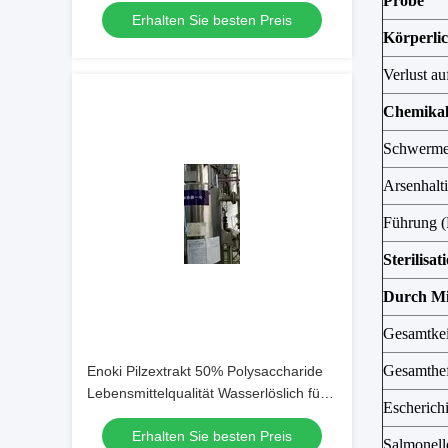
Probe
Erhalten Sie besten Preis
Gesundheitswesen
Körperli
Verlust au
Chemikal
Schwermet
Arsenhalti
Führung (
Sterilisa
Durch M
Gesamtke
Gesamthef
Enoki Pilzextrakt 50% Polysaccharide
Lebensmittelqualität Wasserlöslich für
Escherichi
funktionelle Lebensmittel und
Erhalten Sie besten Preis
Gesundheitsprodukte
Salmonell