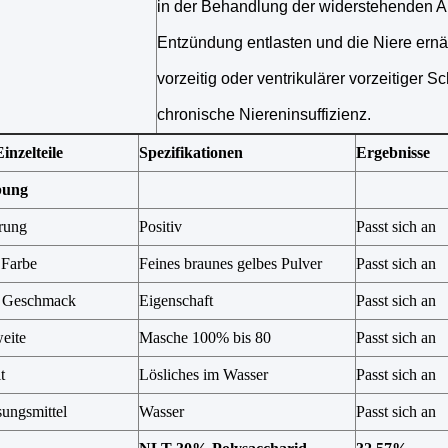
in der Behandlung der widerstehenden A
Entzündung entlasten und die Niere ernäh
vorzeitig oder ventrikulärer vorzeitiger S
chronische Niereninsuffizienz.
inzelteile
Spezifikationen
Ergebnisse
bung
erung
Positiv
Passt sich an
. Farbe
Feines braunes gelbes Pulver
Passt sich an
. Geschmack
Eigenschaft
Passt sich an
eite
Masche 100% bis 80
Passt sich an
t
Lösliches im Wasser
Passt sich an
ungsmittel
Wasser
Passt sich an