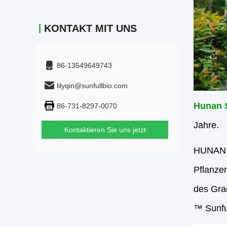
KONTAKT MIT UNS
86-13549649743
lilyqin@sunfullbio.com
Hunan S
86-731-8297-0070
Jahre.
Kontaktieren Sie uns jetzt
HUNAN S
Pflanzen
des Gra
™ Sunfu