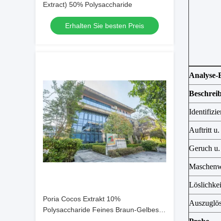
Extract) 50% Polysaccharide
Erhalten Sie besten Preis
Analyse-E
Beschrei
Identifizi
Auftritt u
Geruch u
Maschenw
Löslichkei
Poria Cocos Extrakt 10%
Auszuglös
Polysaccharide Feines Braun-Gelbes
Pulver für Funktionsnahrung und