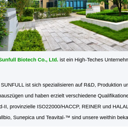
unfull Biotech Co., Ltd.
ist ein High-Teches Unterneh
UNFULL ist sich spezialisieren auf R&D, Produktion un
auszügen und haben erzielt verschiedene Qualifikatione
d-II, provinzielle ISO22000/HACCP, REINER und HALAL Ze
llbio, Sunepica und Teavital-™ sind unsere weithin be