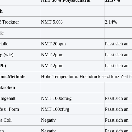
NLT 30% Polysaccharid
32,57%
ch
f Trockner
NMT 5,0%
2,14%
ie
alle
NMT 20ppm
Passt sich an
g (wie)
NMT 2ppm
Passt sich an
Pb)
NMT 2ppm
Passt sich an
tions-Methode
Hohe Temperatur u. Hochdruck setzt kurz Zeit fe
ikroben
imgehalt
NMT 1000cfu/g
Passt sich an
e u. Form
NMT 100cfu/g
Passt sich an
a Coli
Negativ
Passt sich an
en
Negativ
Passt sich an