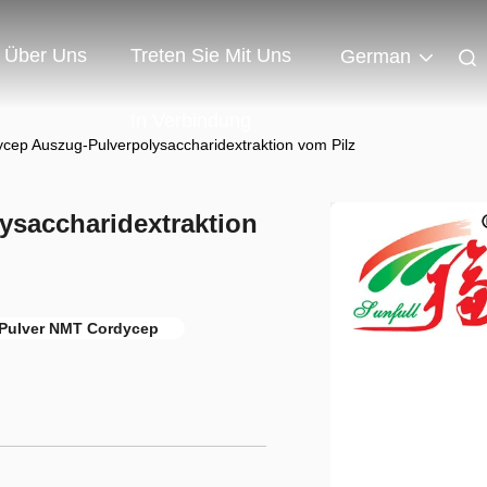
Über Uns
Treten Sie Mit Uns
German
In Verbindung
cep Auszug-Pulverpolysaccharidextraktion vom Pilz
saccharidextraktion
Pulver NMT Cordycep