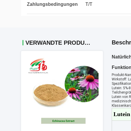
Zahlungsbedingungen
T/T
Beschr
VERWANDTE PRODUKTE
Natürlic
Funktio
Produkt-Na
Wirkstoff: L
Spezifikatio
Lutein: 5%-
Teilchengrö
Lutein von R
medizinische
Klassenkarot
Lutein