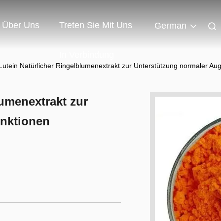
Über Uns
Treten Sie Mit Uns
German
In Verbindung
Lutein Natürlicher Ringelblumenextrakt zur Unterstützung normaler Au
lumenextrakt zur
unktionen