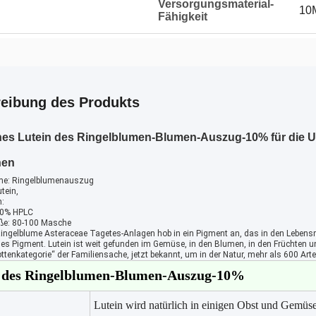
Versorgungsmaterial-
10M
Fähigkeit
eibung des Produkts
hes Lutein des Ringelblumen-Blumen-Auszug-10% für die 
nen
me: Ringelblumenauszug
utein,
n:
80% HPLC
ße: 80-100 Masche
ingelblume Asteraceae Tagetes-Anlagen hob in ein Pigment an, das in den Lebensmit
s Pigment. Lutein ist weit gefunden im Gemüse, in den Blumen, in den Früchten und
tenkategorie“ der Familiensache, jetzt bekannt, um in der Natur, mehr als 600 Arte
 des Ringelblumen-Blumen-Auszug-10%
Lutein wird natürlich in einigen Obst und Gemüse 