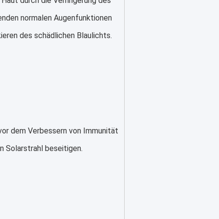
Haut durch die Verringerung des 
zenden normalen Augenfunktionen 
eren des schädlichen Blaulichts.
 vor dem Verbessern von Immunität 
 Solarstrahl beseitigen.