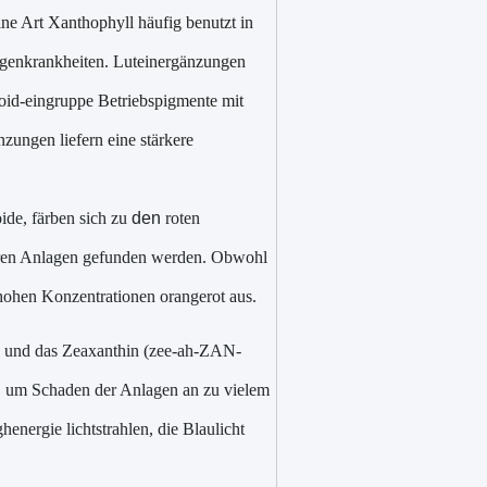
ine Art Xanthophyll häufig benutzt in
ugenkrankheiten. Luteinergänzungen
inoid-eingruppe Betriebspigmente mit
nzungen liefern eine stärkere
ide, färben sich zu
den
roten
eren Anlagen gefunden werden. Obwohl
n hohen Konzentrationen orangerot aus.
h) und das Zeaxanthin (zee-ah-ZAN-
n, um Schaden der Anlagen an zu vielem
ghenergie
lichtstrahlen, die Blaulicht