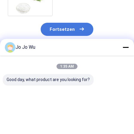
Pharmaceutical Materials
Fortsetzen
Jo Jo Wu
Empfohlene Produkte
1:35 AM
Good day, what product are you looking for?
Theaflavine
98% EGCG
300 Mesh Mat
Schwarztee-Extrakt
Grünteextrakt -
Grüntee-Pulve
20% 30% 40%
Naturschild für
Extrakt für
Theabrownin
Vitalität
Gesundheitsn
Gesundheitsnahrung
und Getränke