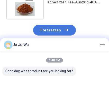
schwarzer Tee-Auszug-40%
für Vermittler der Medizin
Fortsetzen
Jo Jo Wu
Empfohlene Produkte
1:48 PM
Good day, what product are you looking for?
Theaflavine
98% EGCG
300 Mesh Mat
Schwarztee-Extrakt
Grünteextrakt -
Grüntee-Pulve
20% 30% 40%
Naturschild für
Extrakt für