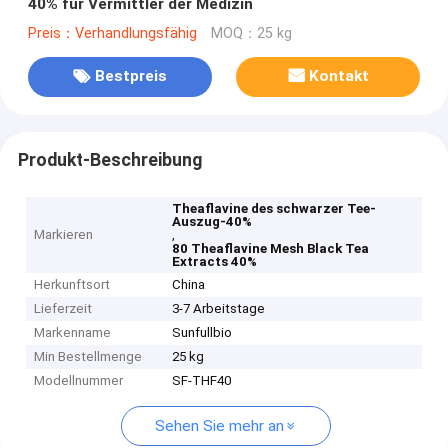
40% für Vermittler der Medizin
Preis：Verhandlungsfähig
MOQ：25 kg
Bestpreis
Kontakt
Produkt-Beschreibung
Theaflavine des schwarzer Tee-
Auszug-40%
Markieren
,
80 Theaflavine Mesh Black Tea
Extracts 40%
Herkunftsort
China
Lieferzeit
3-7 Arbeitstage
Markenname
Sunfullbio
Min Bestellmenge
25 kg
Modellnummer
SF-THF40
Sehen Sie mehr an