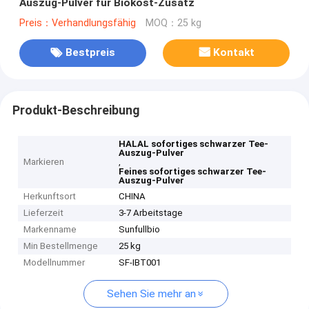
Auszug-Pulver für Biokost-Zusatz
Preis：Verhandlungsfähig
MOQ：25 kg
Bestpreis
Kontakt
Produkt-Beschreibung
HALAL sofortiges schwarzer Tee-
Auszug-Pulver
Markieren
,
Feines sofortiges schwarzer Tee-
Auszug-Pulver
Herkunftsort
CHINA
Lieferzeit
3-7 Arbeitstage
Markenname
Sunfullbio
Min Bestellmenge
25 kg
Modellnummer
SF-IBT001
Sehen Sie mehr an