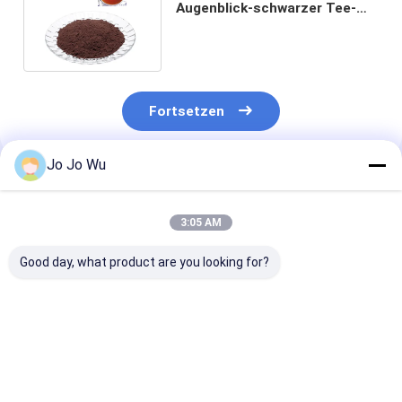
Augenblick-schwarzer Tee-
Auszug-Pulver für Biokost-
Zusatz
Fortsetzen
Jo Jo Wu
Empfohlene Produkte
3:05 AM
Good day, what product are you looking for?
Kudzu-Extrakt 98%
Echinacea-Extrakt 4
Quercetin 95 
Puerarin
% Polyphenole