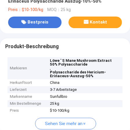
Erinaceus Polysaccharide Auszug-10%-50%
Preis：$10-100/kg
MOQ：25 kg
Bestpreis
Kontakt
Produkt-Beschreibung
Löwe ′ S Mane Mushroom Extract
50% Polysaccharide
Markieren
,
Polysaccharide des Hericium-
Erinaceus-Auszug-50%
Herkunftsort
China
Lieferzeit
3-7 Arbeitstage
Markenname
Sunfullbio
Min Bestellmenge
25 kg
Preis
$10-100/kg
Sehen Sie mehr an