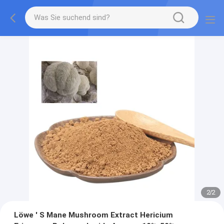
2
/
2
Löwe ′ S Mane Mushroom Extract Hericium