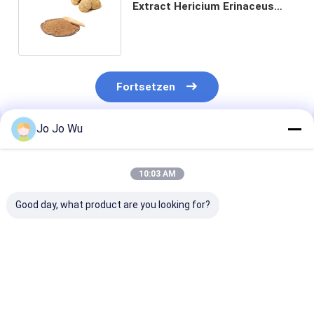
Extract Hericium Erinaceus
Polysaccharide Auszug-
10%-50%
Fortsetzen
Jo Jo Wu
Empfohlene Produkte
10:03 AM
Good day, what product are you looking for?
Agaricus Blazei
Tremella
Poria Cocos E
Extrakt Pulver
Fuciformis-Extrakt
10% Polysacch
Pilzextrakt
(Silver Ear Extract)
Feines Braun-