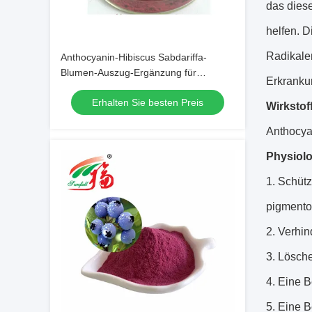
das diese
helfen. D
Radikale
Anthocyanin-Hibiscus Sabdariffa-
Blumen-Auszug-Ergänzung für
Erkranku
Kosmetik-Bestandteile
Erhalten Sie besten Preis
Wirkstof
Anthocya
Physiol
Schütz
pigmento
Verhin
Lösche
Eine B
Eine B