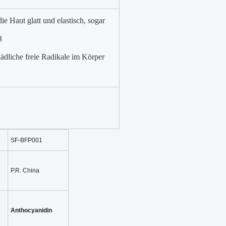
e Haut glatt und elastisch, sogar
ß
ädliche freie Radikale im Körper
SF-BFP001
P.R. China
Anthocyanidin