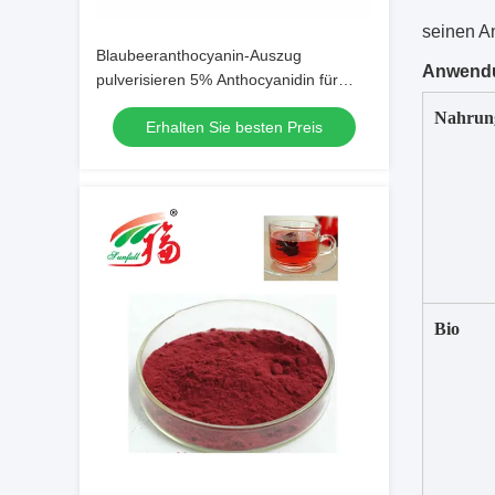
seinen An
Blaubeeranthocyanin-Auszug
Anwend
pulverisieren 5% Anthocyanidin für
Lebensmittel-Zusatzstoff
Nahrung
Erhalten Sie besten Preis
Bio