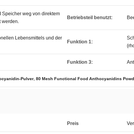
d Speicher weg von direktem
Betriebsteil benutzt:
Bee
t werden.
ionellen Lebensmittels und der
Sch
Funktion 1:
(rh
Funktion 3:
Ant
,
ocyanidin-Pulver
80 Mesh Functional Food Anthocyanidins Powd
Preis
Ver