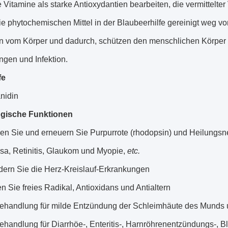
 Vitamine als starke Antioxydantien bearbeiten, die vermittelt
ie phytochemischen Mittel in der Blaubeerhilfe gereinigt weg vo
n vom Körper und dadurch, schützen den menschlichen Körper 
ngen und Infektion.
fe
nidin
ogische Funktionen
en Sie und erneuern Sie Purpurrote (rhodopsin) und Heilungsn
sa, Retinitis, Glaukom und Myopie,
etc.
dern Sie die Herz-Kreislauf-Erkrankungen
n Sie freies Radikal, Antioxidans und Antialtern
ehandlung für milde Entzündung der Schleimhäute des Munds 
ehandlung für Diarrhöe-, Enteritis-, Harnröhrenentzündungs-, B