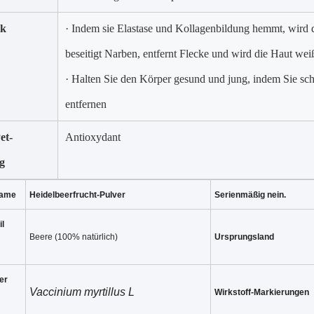
ik
· Indem sie Elastase und Kollagenbildung hemmt, wird di
beseitigt Narben, entfernt Flecke und wird die Haut wei
· Halten Sie den Körper gesund und jung, indem Sie sch
entfernen
et-
Antioxydant
g
Name
Heidelbeerfrucht-Pulver
Serienmäßig nein.
il
Beere (100% natürlich)
Ursprungsland
er
Vaccinium myrtillus L
Wirkstoff-Markierungen