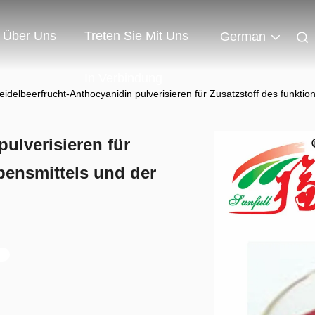
Über Uns
Treten Sie Mit Uns
German
In Verbindung
eidelbeerfrucht-Anthocyanidin pulverisieren für Zusatzstoff des funkti
ulverisieren für
bensmittels und der