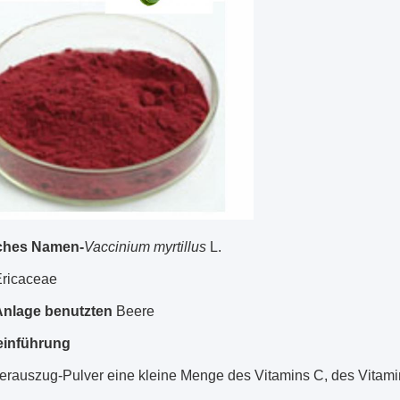
sches Namen-
Vaccinium myrtillus
L.
ricaceae
 Anlage benutzten
Beere
einführung
erauszug-Pulver eine kleine Menge des Vitamins C, des Vitamin