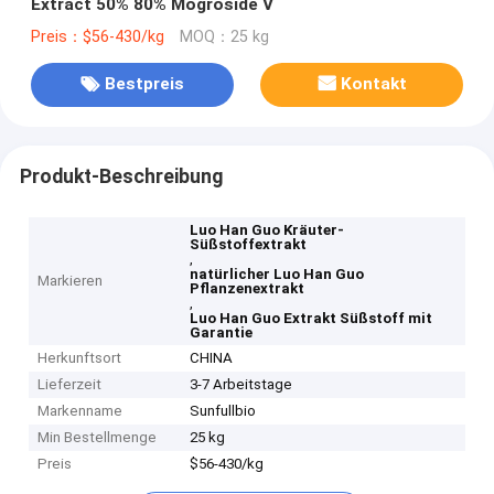
Extract 50% 80% Mogroside V
Preis：$56-430/kg
MOQ：25 kg
Bestpreis
Kontakt
Produkt-Beschreibung
Luo Han Guo Kräuter-
Süßstoffextrakt
,
natürlicher Luo Han Guo
Markieren
Pflanzenextrakt
,
Luo Han Guo Extrakt Süßstoff mit
Garantie
Herkunftsort
CHINA
Lieferzeit
3-7 Arbeitstage
Markenname
Sunfullbio
Min Bestellmenge
25 kg
Preis
$56-430/kg