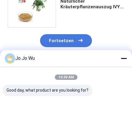
Natürlicher
Kräuterpflanzenauszug IVY
Extracts 1% 20%
Hederacoside C
Fortsetzen
Jo Jo Wu
Empfohlene Produkte
10:30 AM
Good day, what product are you looking for?
Kudzu-Extrakt 98%
Echinacea-Extrakt 4
Quercetin 95 
Puerarin
% Polyphenole