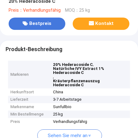
20% Hederacoside C
Preis：Verhandlungsfähig
MOQ：25 kg
Bestpreis
Kontakt
Produkt-Beschreibung
,
20% Hederacoside C
Natürliche IVY Extract 1%
Hederacoside C
Markieren
,
Kräuterpflanzenauszug
Hederacoside C
Herkunftsort
China
Lieferzeit
3-7 Arbeitstage
Markenname
Sunfullbio
Min Bestellmenge
25 kg
Preis
Verhandlungsfähig
Sehen Sie mehr an