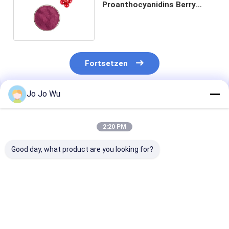
Proanthocyanidins Berry
Extract Anthocyanin Powder
Fortsetzen
Jo Jo Wu
Empfohlene Produkte
2:20 PM
Good day, what product are you looking for?
Blaubeeranthocyanin-
Blaubeeranthocyanin-
5:1 Aronia-
Auszug-Pulver5:1
Auszug pulverisieren
Anthocyanin-
Ergänzung für
5% Anthocyanidin
Auszug-Pulver