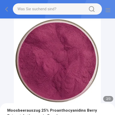
2
/
3
Moosbeerauszug 25% Proanthocyanidins Berry