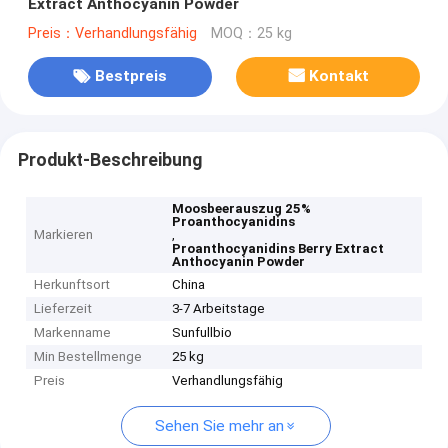
Extract Anthocyanin Powder
Preis：Verhandlungsfähig
MOQ：25 kg
Bestpreis
Kontakt
Produkt-Beschreibung
Moosbeerauszug 25%
Proanthocyanidins
Markieren
,
Proanthocyanidins Berry Extract
Anthocyanin Powder
Herkunftsort
China
Lieferzeit
3-7 Arbeitstage
Markenname
Sunfullbio
Min Bestellmenge
25 kg
Preis
Verhandlungsfähig
Sehen Sie mehr an