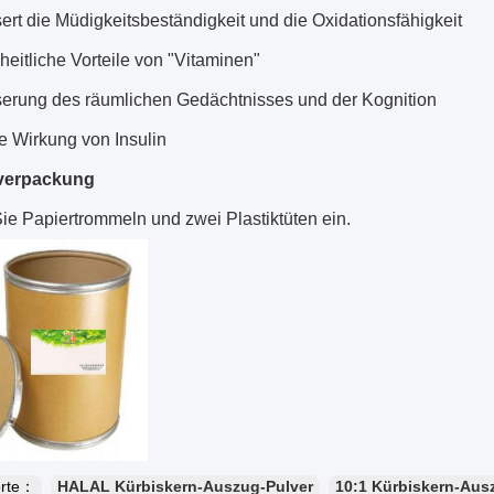
ert die Müdigkeitsbeständigkeit und die Oxidationsfähigkeit
eitliche Vorteile von "Vitaminen"
serung des räumlichen Gedächtnisses und der Kognition
e Wirkung von Insulin
verpackung
ie Papiertrommeln und zwei Plastiktüten ein.
orte：
HALAL Kürbiskern-Auszug-Pulver
10:1 Kürbiskern-Aus