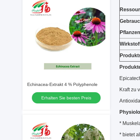
Ressour
Gebrauc
Pflanzen
Wirkstof
Produkts
Produkt
Epicatec
Echinacea-Extrakt 4 % Polyphenole
Kraft zu
Erhalten Sie besten Preis
Antioxida
Physiol
* Muskel
* bietet 