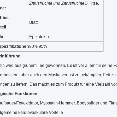
Zitrusfrüchte und Zitrusfrüchte
O. Ktze.
ce:
htes
Blatt
teil
fe
Epikatekin
pezifikationen
90% 95%
einführung
hin wird aus grünem Tee gewonnen. Es ist vor allem für seine 
 verbessern, aber auch den Muskelverlust zu bekämpfen, Fett z
ntien zu liefern.,Das macht es zum Produkt für eine Vielzahl vo
ogische Funktionen
aufbauer/Fettoxidator, Myostatin-Hemmer, Bodybuilder und Fitn
allgemeine kardiovaskuläre Vorteile