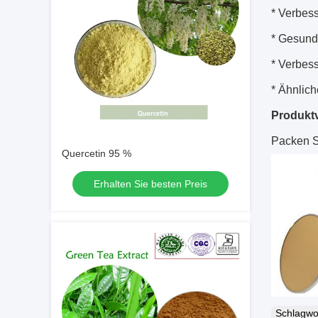
* Verbess
* Gesundh
* Verbes
* Ähnlich
Produkt
Packen S
Quercetin 95 %
Erhalten Sie besten Preis
Schlagw