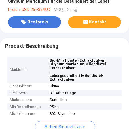
Silybum Marianum Für die Gesundheit der Leber
Preis：USD 25~35/KG
MOQ：25 kg
Bestpreis
Kontakt
Produkt-Beschreibung
,
Bio-Milchdistel-Extraktpulver
Silybum Marianum Milchdistel-
Extraktpulver
Markieren
,
Lebergesundheit Milchdistel-
Extraktpulver
Herkunftsort
China
Lieferzeit
3-7 Arbeitstage
Markenname
Sunfullbio
Min Bestellmenge
25 kg
Modellnummer
80% Silymarine
Sehen Sie mehr an