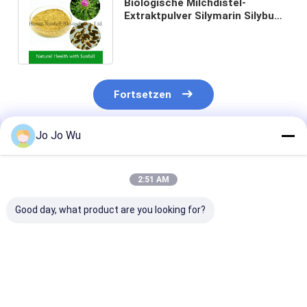
Biologische Milchdistel-
Extraktpulver Silymarin Silybum
Marianum Für die Gesundheit
der Leber
Fortsetzen
Jo Jo Wu
Empfohlene Produkte
2:51 AM
Good day, what product are you looking for?
Kudzu-Extrakt 98%
Echinacea-Extrakt 4
Quercetin 95 
Puerarin
% Polyphenole