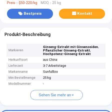
Preis：$50-220/kg
MOQ：25 kg
Bestpreis
Kontakt
Produkt-Beschreibung
,
Ginseng-Extrakt mit Ginsenosiden
Markieren
,
Pflanzlicher Ginseng-Extrakt
Hochpotenz-Ginseng-Extrakt
Herkunftsort
aus China
Lieferzeit
3-7 Arbeitstage
Markenname
Sunfullbio
Min Bestellmenge
25 kg
Modellnummer
-
Sehen Sie mehr an