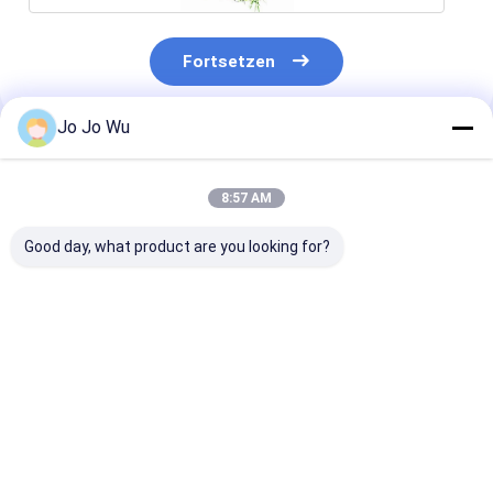
Fortsetzen
Jo Jo Wu
Empfohlene Produkte
8:57 AM
Good day, what product are you looking for?
Kudzu-Extrakt 98%
Echinacea-Extrakt 4
Quercetin 95 
Puerarin
% Polyphenole
Bestpreis
Bestpreis
Bestprei