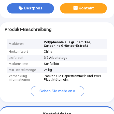
Bestpreis
Kontakt
Produkt-Beschreibung
,
Polyphenole aus grünem Tee
Markieren
Catechine Grüntee-Extrakt
Herkunftsort
China
Lieferzeit
3-7 Arbeitstage
Markenname
Sunfullbio
Min Bestellmenge
25 kg
Verpackung
Packen Sie Papiertrommeln und zwei
Informationen
Plastiktüten ein.
Sehen Sie mehr an