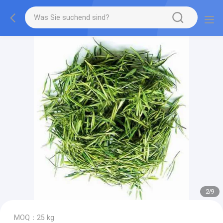
2
/
9
MOQ：25 kg