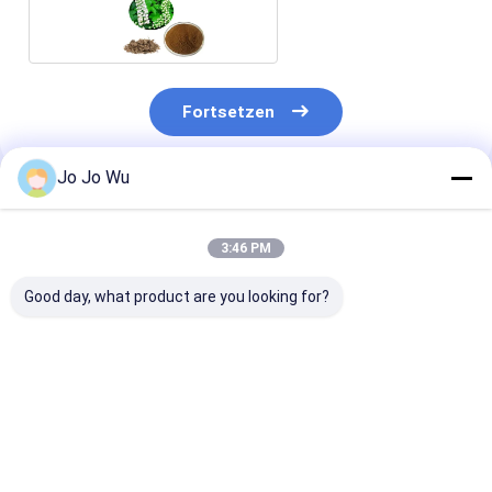
Triterpen
Fortsetzen
Jo Jo Wu
Empfohlene Produkte
3:46 PM
Good day, what product are you looking for?
Kudzu-Extrakt 98%
Echinacea-Extrakt 4
Quercetin 95 
Puerarin
% Polyphenole