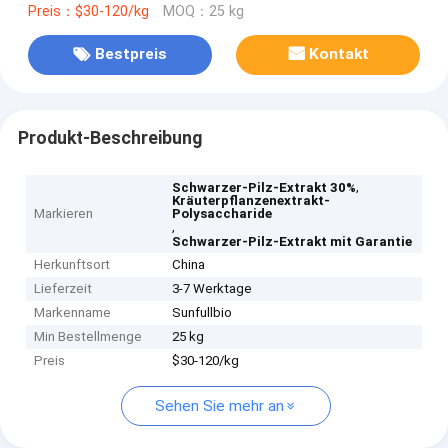
Preis：$30-120/kg
MOQ：25 kg
Bestpreis
Kontakt
Produkt-Beschreibung
,
Schwarzer-Pilz-Extrakt 30%
Kräuterpflanzenextrakt-
Markieren
Polysaccharide
,
Schwarzer-Pilz-Extrakt mit Garantie
Herkunftsort
China
Lieferzeit
3-7 Werktage
Markenname
Sunfullbio
Min Bestellmenge
25 kg
Preis
$30-120/kg
Sehen Sie mehr an