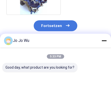
Fortsetzen
Jo Jo Wu
Empfohlene Produkte
5:33 PM
Good day, what product are you looking for?
Kudzu-Extrakt 98%
Echinacea-Extrakt 4
Quercetin 95 
Puerarin
% Polyphenole