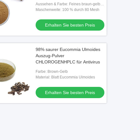
Aussehen & Farbe: Feines braun-gelbes
Pulver
Maschenweite: 100 % durch 80 Mesh
Erhalten Sie besten Preis
98% saurer Eucommia Ulmoides
Auszug-Pulver
CHLOROGENHPLC für Antivirus
Farbe: Brown-Gelb
Material: Blatt Eucommia Ulmoides
Erhalten Sie besten Preis