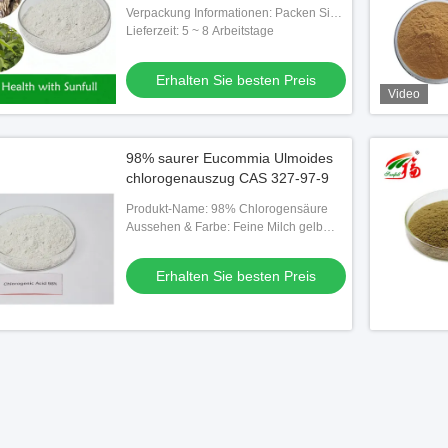
| Natürliches Antioxidans
Verpackung Informationen: Packen Sie
Papiertrommeln und zwei Plastiktüten
Lieferzeit: 5 ~ 8 Arbeitstage
ein.
Erhalten Sie besten Preis
Video
98% saurer Eucommia Ulmoides
chlorogenauszug CAS 327-97-9
Produkt-Name: 98% Chlorogensäure
Aussehen & Farbe: Feine Milch gelb
zum weißen Pulver
Erhalten Sie besten Preis