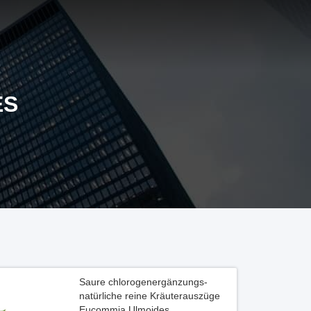
ES
Saure chlorogenergänzungs-
natürliche reine Kräuterauszüge
Eucommia Ulmoides