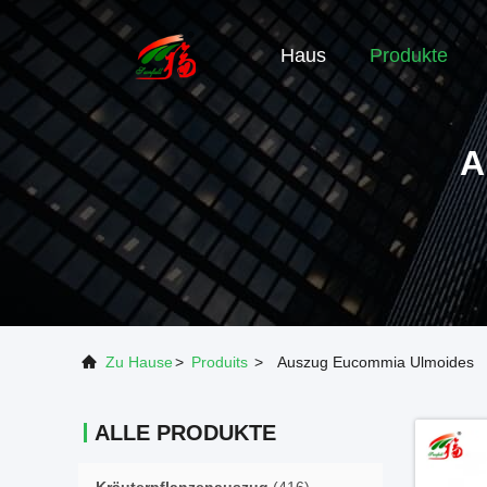
Haus
Produkte
A
Zu Hause
>
Produits
>
Auszug Eucommia Ulmoides
ALLE PRODUKTE