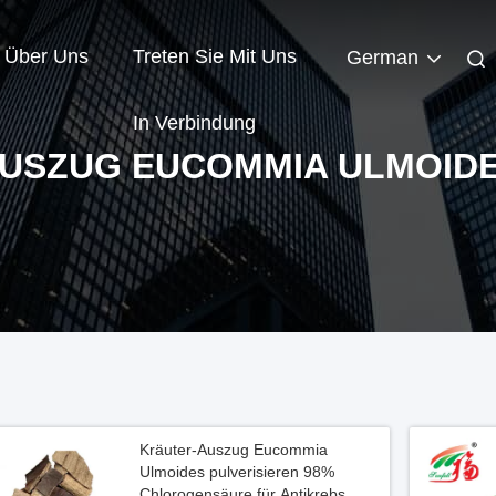
Über Uns
Treten Sie Mit Uns
German
In Verbindung
USZUG EUCOMMIA ULMOID
Kräuter-Auszug Eucommia
Ulmoides pulverisieren 98%
Chlorogensäure für Antikrebs