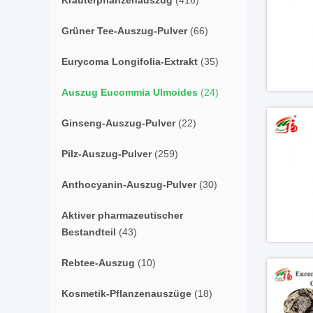
Kräuterpflanzenauszug
(416)
Grüner Tee-Auszug-Pulver
(66)
Eurycoma Longifolia-Extrakt
(35)
Auszug Eucommia Ulmoides
(24)
Ginseng-Auszug-Pulver
(22)
Pilz-Auszug-Pulver
(259)
Anthocyanin-Auszug-Pulver
(30)
Aktiver pharmazeutischer
Bestandteil
(43)
Rebtee-Auszug
(10)
Kosmetik-Pflanzenauszüge
(18)