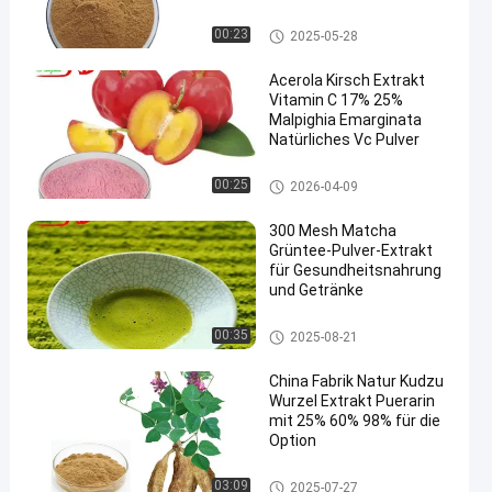
Extrakt
Auszug Eucommia Ulmoides
00:23
2025-05-28
Acerola Kirsch Extrakt
Vitamin C 17% 25%
Malpighia Emarginata
Natürliches Vc Pulver
Gemüsefrucht-Pulver
00:25
2026-04-09
300 Mesh Matcha
Grüntee-Pulver-Extrakt
für Gesundheitsnahrung
und Getränke
Grüner Tee-Auszug-Pulver
00:35
2025-08-21
China Fabrik Natur Kudzu
Wurzel Extrakt Puerarin
mit 25% 60% 98% für die
Option
Aktiver pharmazeutischer Bes
03:09
2025-07-27