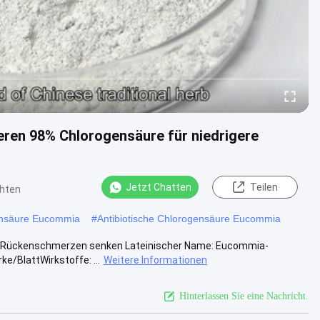
ren 98% Chlorogensäure für niedrigere
Jetzt Chatten
Teilen
chten
ensäure Eucommia
#
Antibiotische Chlorogensäure Eucommia
t Rückenschmerzen senken Lateinischer Name: Eucommia-
e/BlattWirkstoffe: ...
Weitere Informationen
Hinterlassen Sie eine Nachricht.