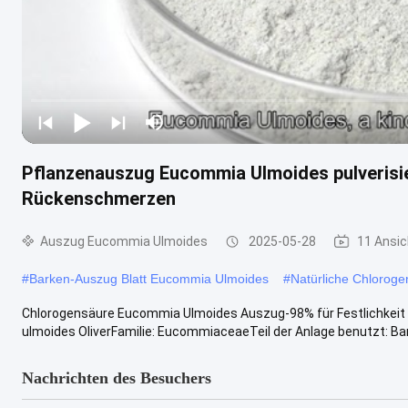
Pflanzenauszug Eucommia Ulmoides pulverisie
Rückenschmerzen
Auszug Eucommia Ulmoides
2025-05-28
11 Ansi
#
Barken-Auszug Blatt Eucommia Ulmoides
#
Natürliche Chlorog
Chlorogensäure Eucommia Ulmoides Auszug-98% für Festlichkei
ulmoides OliverFamilie: EucommiaceaeTeil der Anlage benutzt: Bark
Nachrichten des Besuchers