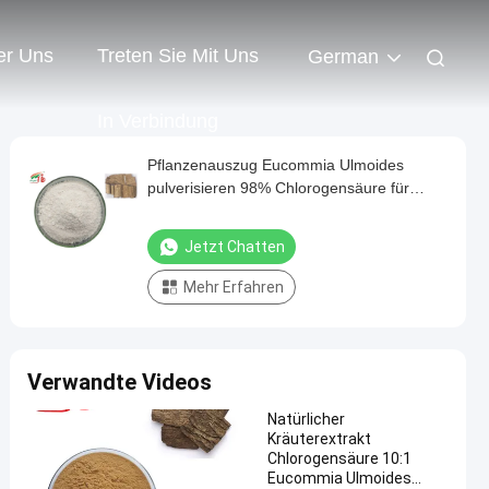
er Uns
Treten Sie Mit Uns
German
In Verbindung
Pflanzenauszug Eucommia Ulmoides
pulverisieren 98% Chlorogensäure für
niedrigere Rückenschmerzen
Jetzt Chatten
Mehr Erfahren
Verwandte Videos
Natürlicher
Kräuterextrakt
Chlorogensäure 10:1
Eucommia Ulmoides