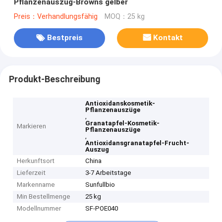
Pflanzenauszug-Browns gelber
Preis：Verhandlungsfähig
MOQ：25 kg
Bestpreis
Kontakt
Produkt-Beschreibung
Antioxidanskosmetik-
Pflanzenauszüge
,
Granatapfel-Kosmetik-
Markieren
Pflanzenauszüge
,
Antioxidansgranatapfel-Frucht-
Auszug
Herkunftsort
China
Lieferzeit
3-7 Arbeitstage
Markenname
Sunfullbio
Min Bestellmenge
25 kg
Modellnummer
SF-POE040