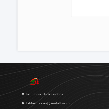
Tel.：86-731-8297-0067
E-Mail：sales@sunfullbio.com