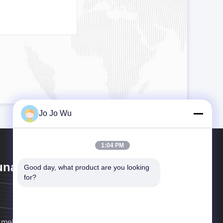
Jo Jo Wu
1:04 PM
nan Sunfull Bio-Tech Co., Ltd
Good day, what product are you looking 
for?
 melden uns so schnell wie möglich.