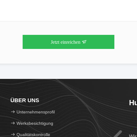
Jetzt einreichen
ÜBER UNS
Hu
Unternehmensprofil
Werksbesichtigung
Qualitätskontrolle
Wir