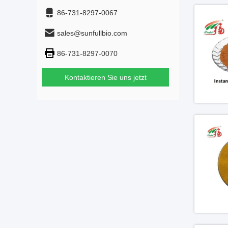
86-731-8297-0067
sales@sunfullbio.com
86-731-8297-0070
Kontaktieren Sie uns jetzt