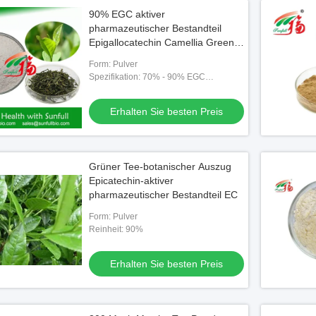
90% EGC aktiver
pharmazeutischer Bestandteil
Epigallocatechin Camellia Green
Tea Extract
Form: Pulver
Spezifikation: 70% - 90% EGC
epigallocatechin
Erhalten Sie besten Preis
Grüner Tee-botanischer Auszug
Epicatechin-aktiver
pharmazeutischer Bestandteil EC
Form: Pulver
Reinheit: 90%
Erhalten Sie besten Preis