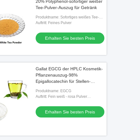
20% Polyphenol-sofortiger weißer
Tee-Pulver-Auszug für Getränk
Produktname: Sofortiges weißes Tee-
Pulver
Auftritt: Feines Pulver
Erhalten Sie besten Preis
Gallat EGCG der HPLC Kosmetik-
Pflanzenauszug-98%
Epigallocatechin für Stellen-
Entferner
Produktname: EGCG
Auftritt: Fein weiß - rosa Pulver
erblassen
Erhalten Sie besten Preis