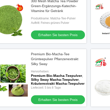
300 Mesh Matcha Tea Powder
Green-Ergänzungs-Katechin-
Vitamine für Getränk
Produktname: Matcha-Tee-Pulver
Auftritt: Feines grünes Pulver
Erhalten Sie besten Preis
Premium Bio-Macha-Tee
Grünteepulver Pflanzenextrakt
Silky Sway
Hervorheben:
Premium Bio-Macha-Teepulver
,
Silky Sway Macha-Teepulver
,
Kräuterextrakt Macha-Teepulver
Lieferzeit: 5 bis 8 Tage
Erhalten Sie besten Preis