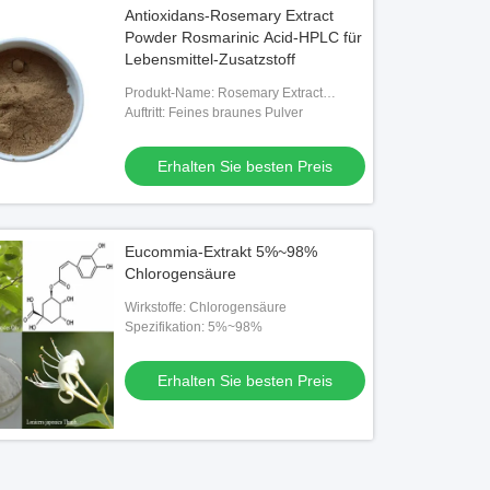
Antioxidans-Rosemary Extract
Powder Rosmarinic Acid-HPLC für
Lebensmittel-Zusatzstoff
Produkt-Name: Rosemary Extract
Powder
Auftritt: Feines braunes Pulver
Erhalten Sie besten Preis
Eucommia-Extrakt 5%~98%
Chlorogensäure
Wirkstoffe: Chlorogensäure
Spezifikation: 5%~98%
Erhalten Sie besten Preis