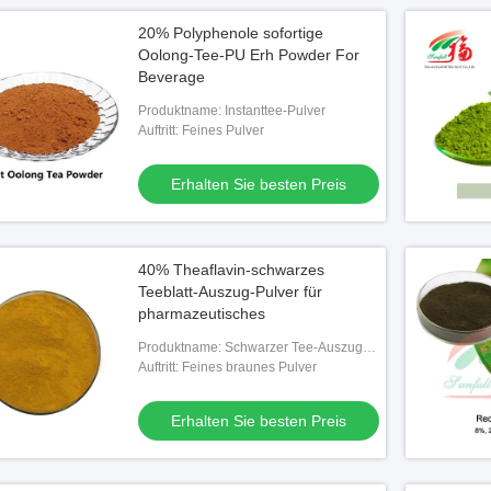
20% Polyphenole sofortige
Oolong-Tee-PU Erh Powder For
Beverage
Produktname: Instanttee-Pulver
Auftritt: Feines Pulver
Erhalten Sie besten Preis
40% Theaflavin-schwarzes
Teeblatt-Auszug-Pulver für
pharmazeutisches
Produktname: Schwarzer Tee-Auszug-
Theaflavine
Auftritt: Feines braunes Pulver
Erhalten Sie besten Preis