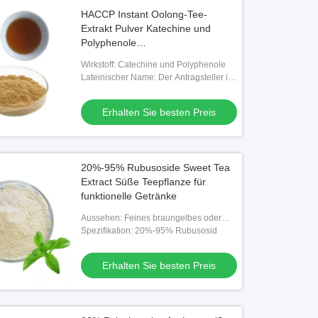
HACCP Instant Oolong-Tee-
Extrakt Pulver Katechine und
Polyphenole
Lebensmittelzusatzstoff
Wirkstoff: Catechine und Polyphenole
Lateinischer Name: Der Antragsteller ist
verpflichtet, die in Absatz 1 genannten
Informationen zu übermitteln.
Erhalten Sie besten Preis
20%-95% Rubusoside Sweet Tea
Extract Süße Teepflanze für
funktionelle Getränke
Aussehen: Feines braungelbes oder
weißes Pulver
Spezifikation: 20%-95% Rubusosid
Erhalten Sie besten Preis